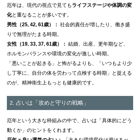
厄年は、現代の視点で見ても
ライフステージや体調の変
化
と重なることが多いです。
男性（25, 42, 61歳）：
社会的責任が増したり、働き盛
りで無理がたまる時期。
女性（19, 33, 37, 61歳）：
結婚、出産、更年期など、
ホルモンバランスや環境の変化が激しい時期。
「悪いことが起きる」と怖がるよりも、「いつもより少
し丁寧に、自分の体を労わって点検する時期」と捉える
のが、精神衛生上もっとも健康的です。
2. 占いは「攻めと守りの戦略」
厄年という大きな枠組みの中で、占いは「具体的にどう
動くか」のヒントをくれます。
厄年 × 良い運気の占い：
「大きな環境変化は避けるべ