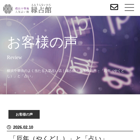
お客様の声
Review
横浜中華街のよく当たる人気占い店｜縁占館
>
お客様の声
>
「厄年（やくど
し）」と「占い」
お客様の声
2026.02.10
「厄年（やくどし）」と「占い」