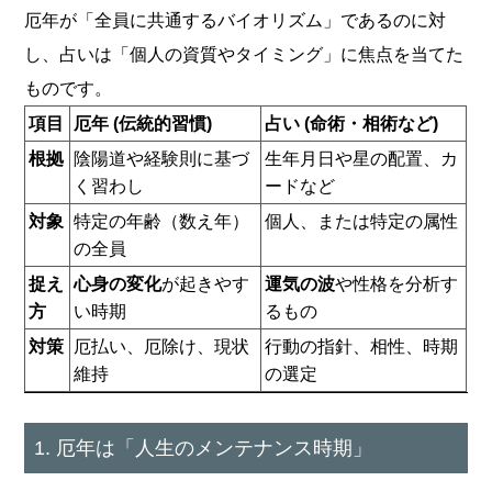
厄年が「全員に共通するバイオリズム」であるのに対
し、占いは「個人の資質やタイミング」に焦点を当てた
ものです。
項目
厄年 (伝統的習慣)
占い (命術・相術など)
根拠
陰陽道や経験則に基づ
生年月日や星の配置、カ
く習わし
ードなど
対象
特定の年齢（数え年）
個人、または特定の属性
の全員
捉え
心身の変化
が起きやす
運気の波
や性格を分析す
方
い時期
るもの
対策
厄払い、厄除け、現状
行動の指針、相性、時期
維持
の選定
1. 厄年は「人生のメンテナンス時期」