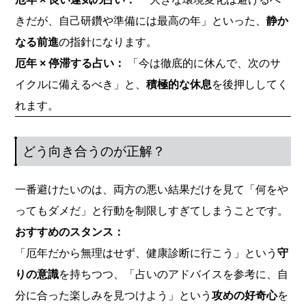
きだが、自己研鑽や準備には最高の年」といった、
静か
なる前進
の指針になります。
厄年 × 停滞する占い：
「今は徹底的に休んで、次のサ
イクルに備えるべき」と、
積極的な休息
を後押ししてく
れます。
どう向き合うのが正解？
一番避けたいのは、両方の悪い結果だけを見て「何をや
ってもダメだ」と行動を制限しすぎてしまうことです。
おすすめのスタンス：
「厄年だから無理はせず、健康診断に行こう」という
守
りの意識
を持ちつつ、「占いのアドバイスを参考に、自
分に合った楽しみを見つけよう」という
攻めの好奇心
を