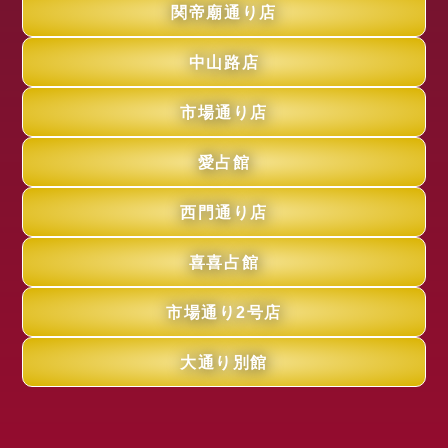
関帝廟通り店
中山路店
市場通り店
愛占館
西門通り店
喜喜占館
市場通り2号店
大通り別館