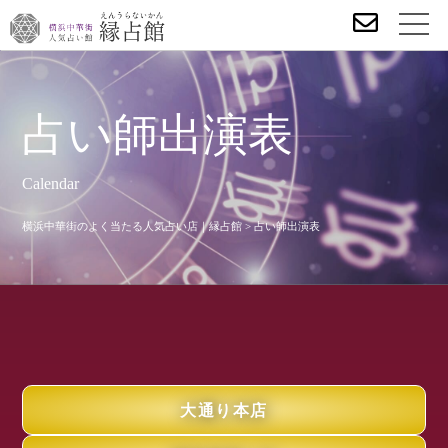
占い師出演表
Calendar
横浜中華街のよく当たる人気占い店｜縁占館
>
占い師出演表
大通り本店