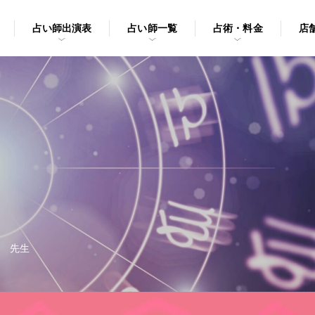
占い師出演表
占い師一覧
占術・料金
店
 先生