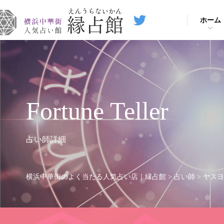
ホーム
Fortune Teller
占い師詳細
横浜中華街のよく当たる人気占い店｜縁占館
>
占い師
>
ヤスヨ