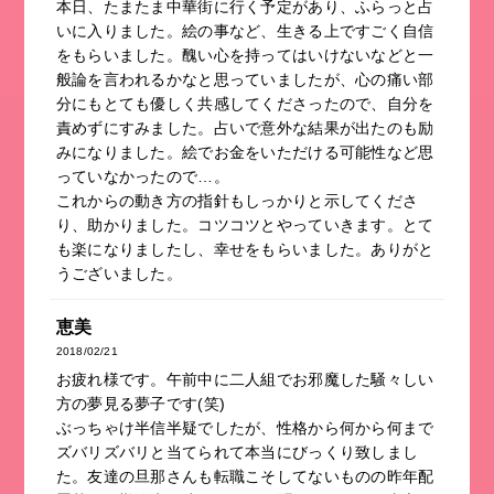
本日、たまたま中華街に行く予定があり、ふらっと占
いに入りました。絵の事など、生きる上ですごく自信
をもらいました。醜い心を持ってはいけないなどと一
般論を言われるかなと思っていましたが、心の痛い部
分にもとても優しく共感してくださったので、自分を
責めずにすみました。占いで意外な結果が出たのも励
みになりました。絵でお金をいただける可能性など思
っていなかったので…。
これからの動き方の指針もしっかりと示してくださ
り、助かりました。コツコツとやっていきます。とて
も楽になりましたし、幸せをもらいました。ありがと
うございました。
恵美
2018/02/21
お疲れ様です。午前中に二人組でお邪魔した騒々しい
方の夢見る夢子です(笑)
ぶっちゃけ半信半疑でしたが、性格から何から何まで
ズバリズバリと当てられて本当にびっくり致しまし
た。友達の旦那さんも転職こそしてないものの昨年配