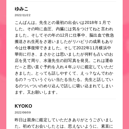
ゆみこ
2022/11/22
こんばんは。先生との最初の出会いは2018年１月で
した。その時に血圧、内臓には気をつけてねと言われ
ました。そしてその年の12月に仕事中、脳出血で救急
搬送され生死をさ迷いましたがリハビリの成果もあり
今は仕事復帰できました。そして2022年11月横浜中
華街に行き、まさかとは思いましたが何軒も占いのお
店を見て周り、水蓮先生の顔写真を発見。これは運命
だ～と思い直ぐ予約を入れ４年ぶりに鑑定していただ
きました。とっても話しやすくて、えっ？なんでわか
るの？っていうぐらい当たる当たる。先生と話してい
るのついついのめり込んで話しに吸い込まれてしまい
ます。又お願いします。
KYOKO
2022/06/09
昨日は親身に鑑定していただきありがとうございまし
た。初めてお会いしたとは、思えないように、素直に