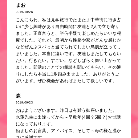
まお
2019/10/26
こんにちわ。私は見学旅行でたまたま中華街に行き占
いに少し興味があり自由時間に友達と2人で立ち寄り
ました。正直言うと、半信半疑で楽しめたらいいな程
度でした。それが、最初から性格や家がどんな感じか
などぜんぶスバっと当てられてしまい鳥肌が立ってし
まいました。本当に凄いです。友達もまたしてもらい
たい。行きたい。すごい。などしばらく舞い上がって
ました。部活のことでの相談も聞いてもらい、その通
りにしたら本当に1歩踏み出せました。ありがとうご
ざいます。ぜひ機会があればまたして欲しいです。
森
2019/09/23
おはようございます。昨日は有難う御座いました。
水蓮先生に出逢ってから～早数年(4回？5回？)お世話
になっております。
励ましのお言葉、アドバイス、そして～母の様な温か
さに感謝です。