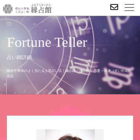
Fortune Teller
占い師詳細
横浜中華街のよく当たる人気占い店｜縁占館
>
占い師
>
恋愛
>
水蓮（すいれん）
先生