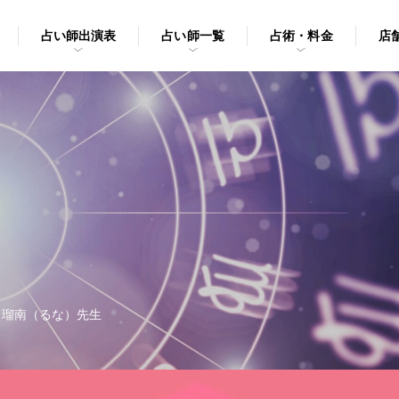
占い師出演表
占い師一覧
占術・料金
店
>
瑠南（るな）先生