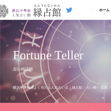
ホーム
Fortune Teller
占い師詳細
横浜中華街のよく当たる人気占い店｜縁占館
>
占い師
>
恋愛