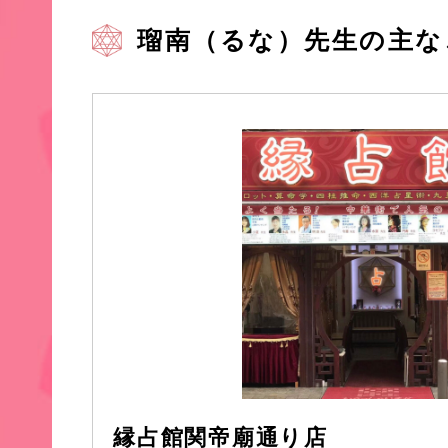
瑠南（るな）先生の主な
縁占館関帝廟通り店