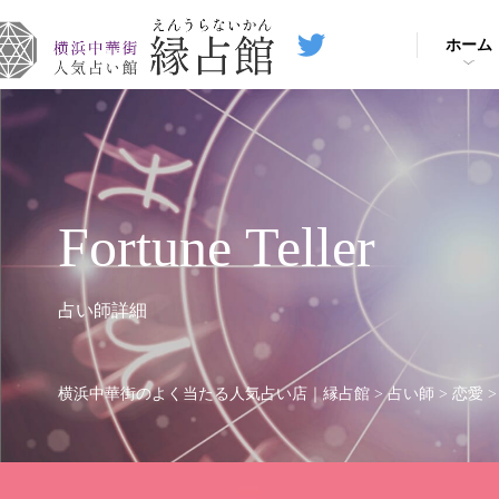
ホーム
Fortune Teller
占い師詳細
横浜中華街のよく当たる人気占い店｜縁占館
>
占い師
>
恋愛