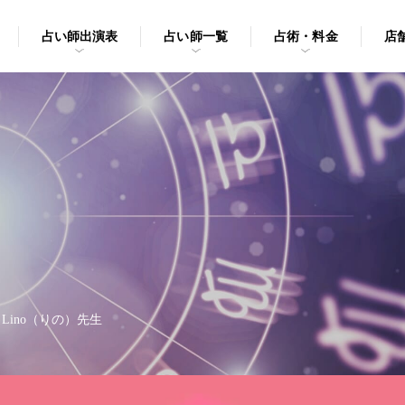
占い師出演表
占い師一覧
占術・料金
店
>
Lino（りの）先生