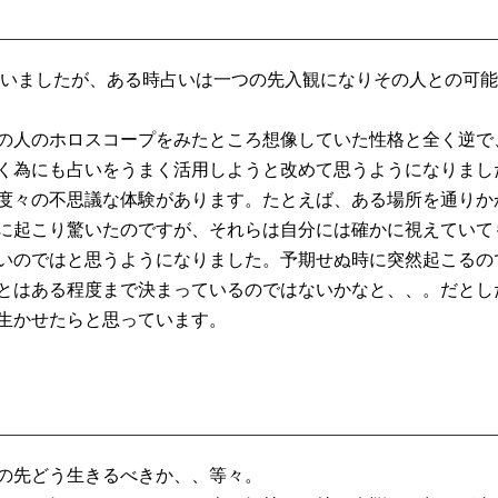
ていましたが、
ある時占いは一つの先入観になりその人との可能
の人のホロスコープをみたところ想像していた性格と全く
逆で
く為にも占いをうまく活用しようと改めて思
うようになりまし
度々の不思議な体験があります。たとえば、
ある場所を通りか
に起こり驚いたのですが、
それらは自分には確かに視えていて
いのではと思うようになり
ました。予期せぬ時に突然起こるの
とはある程度まで決まっているのではないかなと、、。
だとし
生かせたらと思っています。
の先どう生きるべきか、、等々。