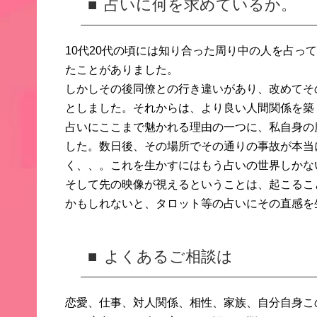
占いに何を求めているか。
10代20代の頃には知り合った周り中の人を占っ
たことがありました。
しかしその後同僚との行き違いがあり、
改めてそ
としました。
それからは、
より良い人間関係を築
占いにここまで魅かれる理由の一つに、
私自身の
した。数日後、
その場所でその通りの事故が本当
く、、。
これを生かすにはもう占いの世界しかな
そして先の映像が視えるということは、
起こるこ
かもしれないと、
タロット等の占いにその直感を
よくあるご相談は
恋愛、仕事、対人関係、相性、家族、
自分自身こ