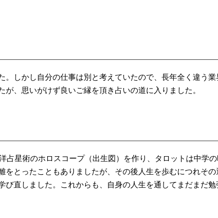
た。
しかし自分の仕事は別と考えていたので、
長年全く違う業
たが、
思いがけず良いご縁を頂き占いの道に入りました。
西洋占星術のホロスコープ（出生図）を作り、
タロットは中学の
離をとったことも
ありましたが、
その後人生を歩むにつれその
学び直しました。これからも、
自身の人生を通してまだまだ勉