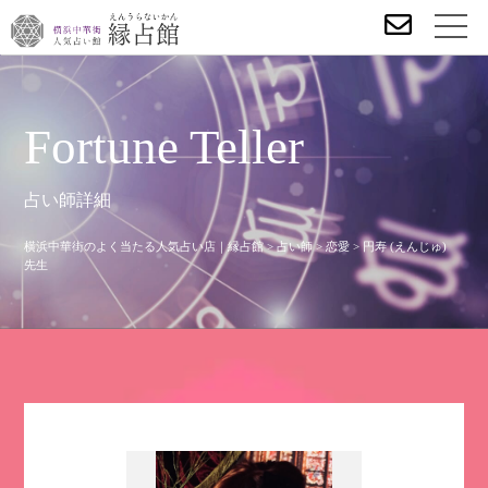
Fortune Teller
占い師詳細
横浜中華街のよく当たる人気占い店｜縁占館
>
占い師
>
恋愛
>
円寿 (えんじゅ)
先生