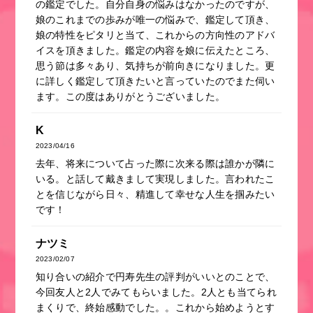
の鑑定でした。自分自身の悩みはなかったのですが、
娘のこれまでの歩みが唯一の悩みで、鑑定して頂き、
娘の特性をピタリと当て、これからの方向性のアドバ
イスを頂きました。鑑定の内容を娘に伝えたところ、
思う節は多々あり、気持ちが前向きになりました。更
に詳しく鑑定して頂きたいと言っていたのでまた伺い
ます。この度はありがとうございました。
K
2023/04/16
去年、将来について占った際に次来る際は誰かが隣に
いる。と話して戴きまして実現しました。言われたこ
とを信じながら日々、精進して幸せな人生を掴みたい
です！
ナツミ
2023/02/07
知り合いの紹介で円寿先生の評判がいいとのことで、
今回友人と2人でみてもらいました。2人とも当てられ
まくりで、終始感動でした。。これから始めようとす