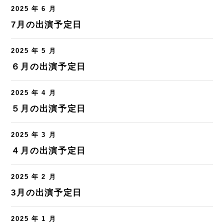
2025
年
6
月
7月の出演予定日
2025
年
5
月
６月の出演予定日
2025
年
4
月
５月の出演予定日
2025
年
3
月
４月の出演予定日
2025
年
2
月
3月の出演予定日
2025
年
1
月