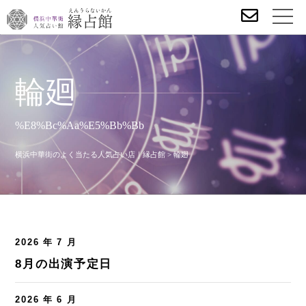
輪廻
%e8%bc%aa%e5%bb%bb
横浜中華街のよく当たる人気占い店｜縁占館
>
輪廻
2026
年
7
月
8月の出演予定日
2026
年
6
月