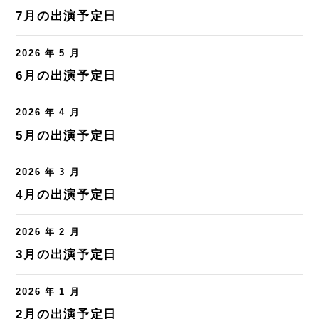
7月の出演予定日
2026
年
5
月
6月の出演予定日
2026
年
4
月
5月の出演予定日
2026
年
3
月
4月の出演予定日
2026
年
2
月
3月の出演予定日
2026
年
1
月
2月の出演予定日