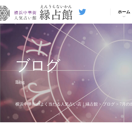
ホーム
ブログ
Blog
横浜中華街のよく当たる人気占い店｜縁占館
>
ブログ
>
7月の