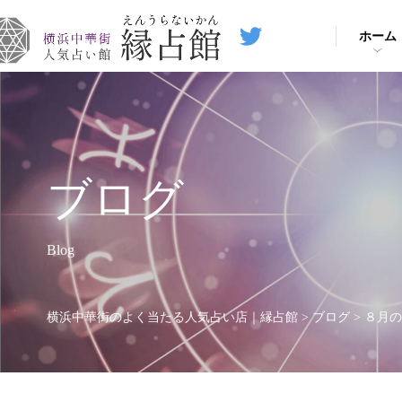
ホーム
ブログ
Blog
横浜中華街のよく当たる人気占い店｜縁占館
>
ブログ
>
８月の