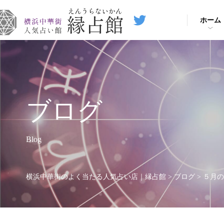
ホーム
ブログ
Blog
横浜中華街のよく当たる人気占い店｜縁占館
>
ブログ
>
５月の