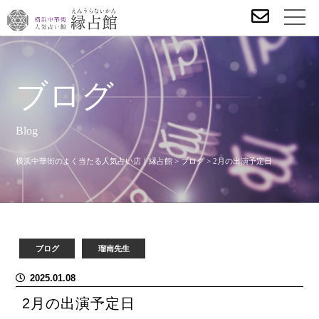
ブログ
Blog
横浜中華街のよく当たる人気占い店｜縁占館
>
ブログ
>
2月の出演予定日
ブログ
瑠南先生
2025.01.08
2月の出演予定日