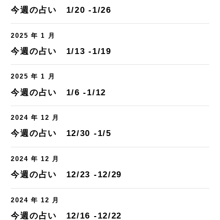
今週の占い 1/20 -1/26
2025
年
1
月
今週の占い 1/13 -1/19
2025
年
1
月
今週の占い 1/6 -1/12
2024
年
12
月
今週の占い 12/30 -1/5
2024
年
12
月
今週の占い 12/23 -12/29
2024
年
12
月
今週の占い 12/16 -12/22