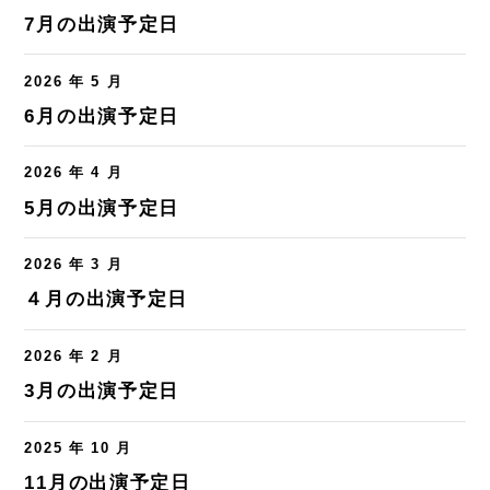
7月の出演予定日
2026
年
5
月
6月の出演予定日
2026
年
4
月
5月の出演予定日
2026
年
3
月
４月の出演予定日
2026
年
2
月
3月の出演予定日
2025
年
10
月
11月の出演予定日