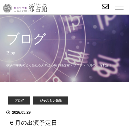
ブログ
Blog
横浜中華街のよく当たる人気占い店｜縁占館
>
ブログ
>
６月の出演予定日
ブログ
ジャスミン先生
2026.05.29
６月の出演予定日