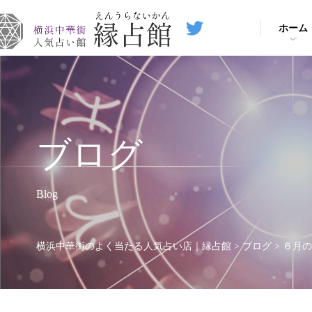
ホーム
ブログ
Blog
横浜中華街のよく当たる人気占い店｜縁占館
>
ブログ
>
６月の