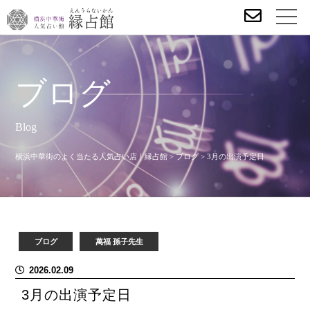
ブログ
Blog
横浜中華街のよく当たる人気占い店｜縁占館
>
ブログ
>
3月の出演予定日
ブログ
萬福 孫子先生
2026.02.09
3月の出演予定日