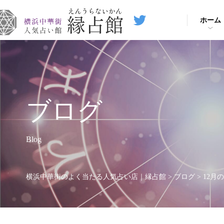
ホーム
ブログ
Blog
横浜中華街のよく当たる人気占い店｜縁占館
>
ブログ
>
12月