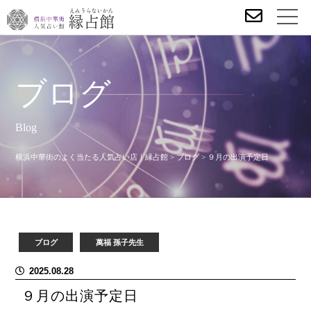
ブログ
Blog
横浜中華街のよく当たる人気占い店｜縁占館
>
ブログ
>
９月の出演予定日
ブログ
萬福 孫子先生
2025.08.28
９月の出演予定日