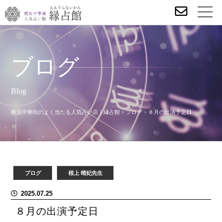
ブログ
Blog
横浜中華街のよく当たる人気占い店｜縁占館
>
ブログ
>
８月の出演予定日
ブログ
桜上 晴妃先生
2025.07.25
８月の出演予定日