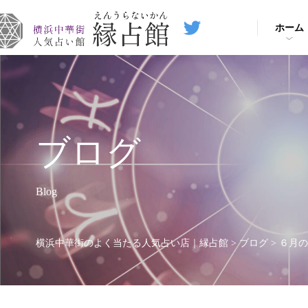
ホーム
ブログ
Blog
横浜中華街のよく当たる人気占い店｜縁占館
>
ブログ
>
６月の