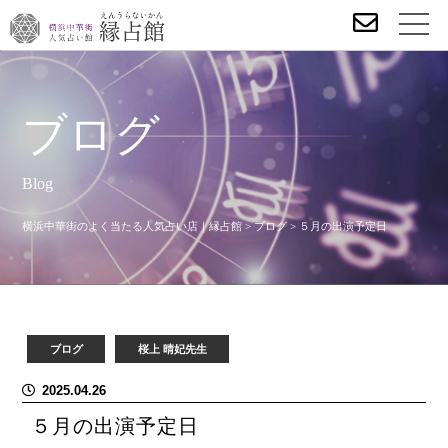
ブログ
Blog
横浜中華街のよく当たる人気占い店｜縁占館
>
ブログ
>
５月の出演予定日
ブログ
桜上 晴妃先生
2025.04.26
５月の出演予定日