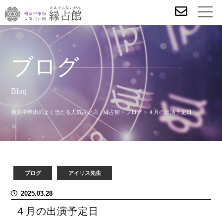
ブログ
Blog
横浜中華街のよく当たる人気占い店｜縁占館
>
ブログ
>
４月の出演予定日
ブログ
アイリス先生
2025.03.28
４月の出演予定日