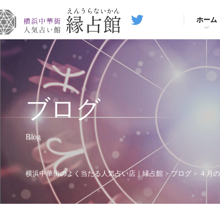
ホーム
ブログ
Blog
横浜中華街のよく当たる人気占い店｜縁占館
>
ブログ
>
４月の