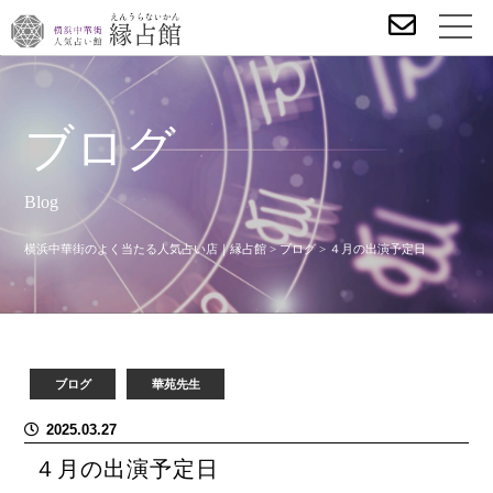
ブログ
Blog
横浜中華街のよく当たる人気占い店｜縁占館
>
ブログ
>
４月の出演予定日
ブログ
華苑先生
2025.03.27
４月の出演予定日