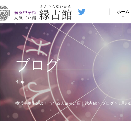
ホーム
ブログ
Blog
横浜中華街のよく当たる人気占い店｜縁占館
>
ブログ
>
1月の