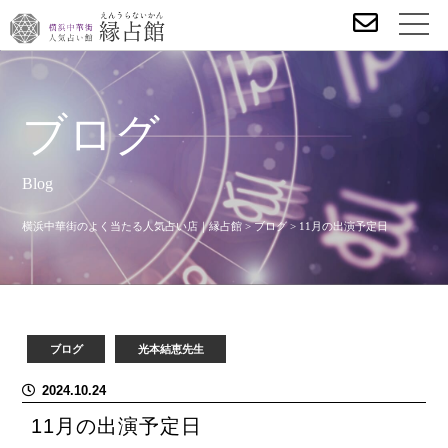
ブログ
Blog
横浜中華街のよく当たる人気占い店｜縁占館
>
ブログ
>
11月の出演予定日
ブログ
光本結恵先生
2024.10.24
11月の出演予定日