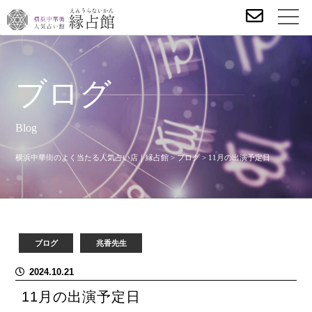
ブログ
Blog
横浜中華街のよく当たる人気占い店｜縁占館
>
ブログ
>
11月の出演予定日
ブログ
兆香先生
2024.10.21
11月の出演予定日