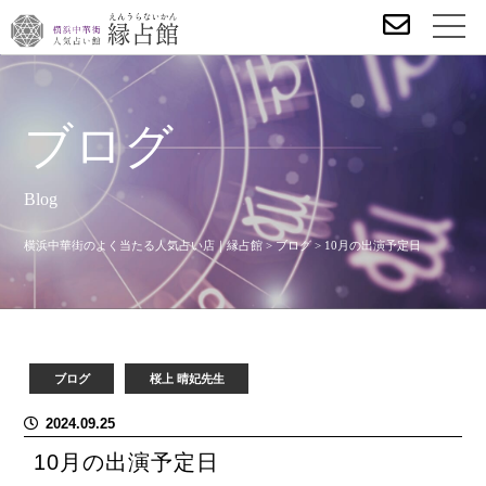
ブログ
Blog
横浜中華街のよく当たる人気占い店｜縁占館
>
ブログ
>
10月の出演予定日
ブログ
桜上 晴妃先生
2024.09.25
10月の出演予定日