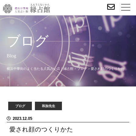
ブログ
Blog
横浜中華街のよく当たる人気占い店｜縁占館
>
ブログ
>
愛され顔のつくりかた
ブログ
和加先生
2023.12.05
愛され顔のつくりかた