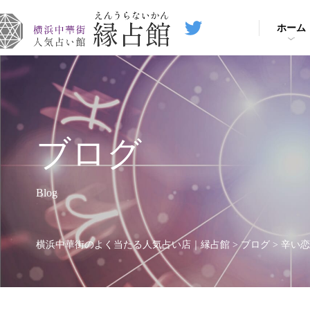
ホーム
ブログ
Blog
横浜中華街のよく当たる人気占い店｜縁占館
>
ブログ
>
辛い恋