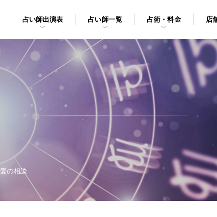
占い師出演表
占い師一覧
占術・料金
店
愛の相談