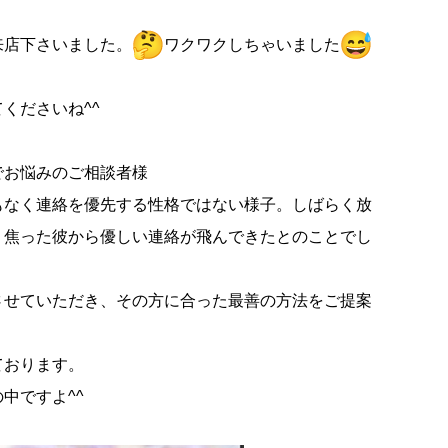
来店下さいま
した。
ワクワクしちゃいました
てくださいね
^^
でお悩みのご
相談者様
もなく連絡を
優先する性格ではない様子。しばらく放
、焦った彼から優しい連絡が飛んできた
とのことでし
させていただ
き、その方に合った最善の方法をご提案
ております。
中ですよ^
^