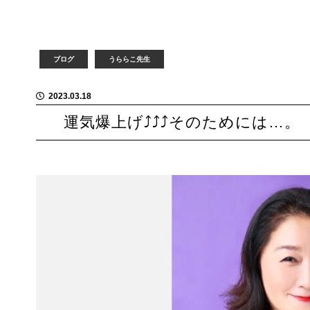
ブログ
うららこ先生
2023.03.18
運気爆上げ⤴︎⤴︎⤴︎そのためには…。