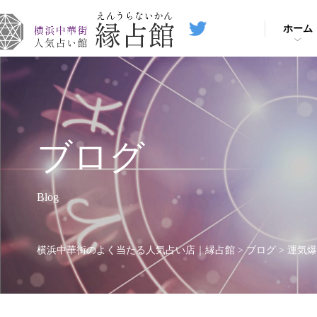
ホーム
ブログ
Blog
横浜中華街のよく当たる人気占い店｜縁占館
>
ブログ
>
運気爆