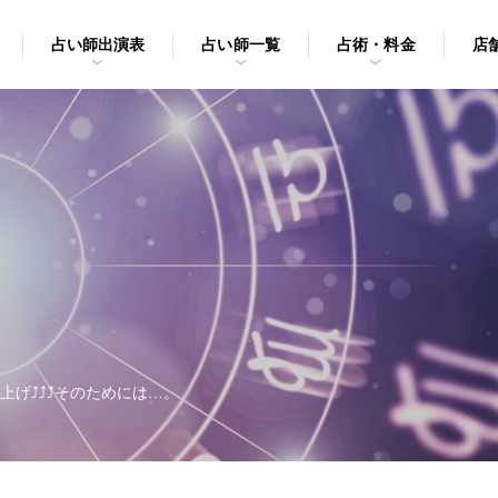
占い師出演表
占い師一覧
占術・料金
店
上げ⤴︎⤴︎⤴︎そのためには…。